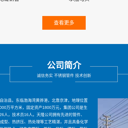
查看更多
公司简介
诚信务实 不锈钢管件 技术创新
-自治县。东临渤海湾黄骅港，北靠京津，地理位置
000万平方米，固定资产1800万元，集团公司是生
--26人，技术员16人。天隆公司拥有先进的管件、
冷成型、热挤压、热处理等工艺精湛，并且具备化学