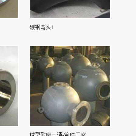
碳钢弯头1
球型耐磨三通-管件厂家