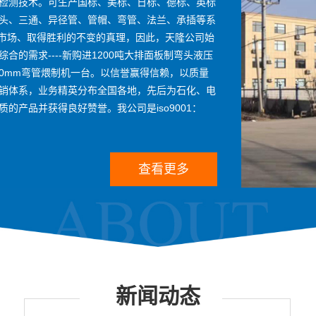
检测技术。可生产国标、美标、日标、德标、英标
头、三通、异径管、管帽、弯管、法兰、承插等系
得市场、取得胜利的不变的真理，因此，天隆公司始
的需求----新购进1200吨大排面板制弯头液压
620mm弯管煨制机一台。以信誉赢得信赖，以质量
销体系，业务精英分布全国各地，先后为石化、电
产品并获得良好赞誉。我公司是iso9001：
查看更多
新闻动态