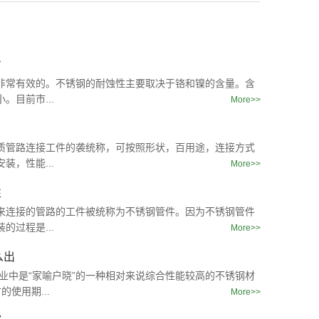
劣
非常有效的。不锈钢的耐蚀性主要取决于铬和镍的含量。含
。目前市...
More>>
质管路连接工件的袭统称，可按照形状，百用途，连接方式
装，性能...
More>>
性
来连接的管路的工件被统称为不锈钢管件。因为不锈钢管件
的过程是...
More>>
么出
行业中是“家喻户晓”的一种相对来说综合性能较高的不锈钢材
的使用期...
More>>
不锈钢管件有哪些特殊性
2020-05-12