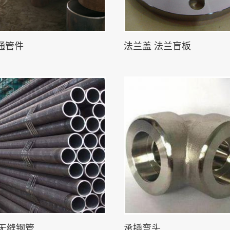
通管件
法兰盖 法兰盲板
m 无缝钢管
承插弯头