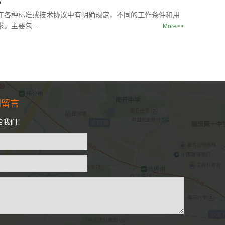
都
在各种标准或技术协议中有明确规定，不同的工作条件和用
统称，可按照形状，百用途，连接
在各种不锈钢材质制作成用来连接的
管件的有各种的形状，所以在安装的过程
。主要包...
More>>
们留言
给我们！